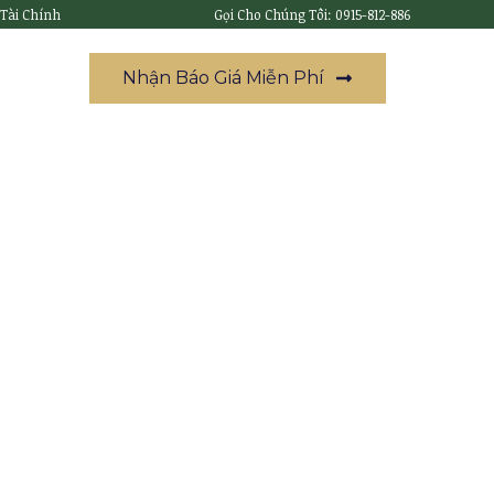
 Tài Chính
Gọi Cho Chúng Tôi: 0915-812-886
Nhận Báo Giá Miễn Phí