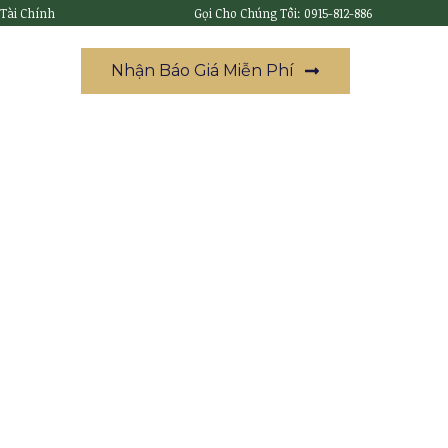
 Tài Chính
Gọi Cho Chúng Tôi: 0915-812-886
Nhận Báo Giá Miễn Phí