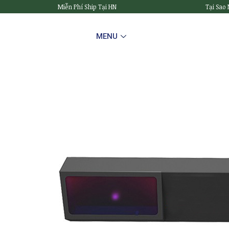
Miễn Phí Ship Tại HN
Tại Sao
MENU