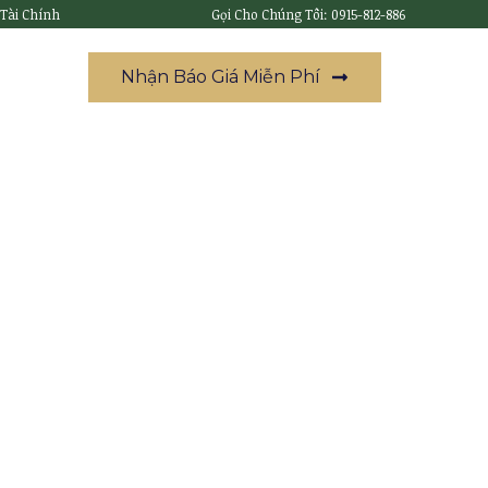
 Tài Chính
Gọi Cho Chúng Tôi: 0915-812-886
Nhận Báo Giá Miễn Phí