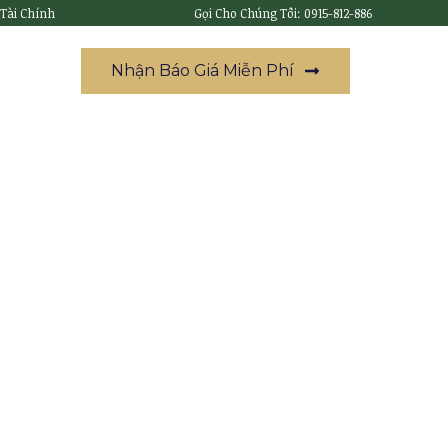
 Tài Chính
Gọi Cho Chúng Tôi: 0915-812-886
Nhận Báo Giá Miễn Phí