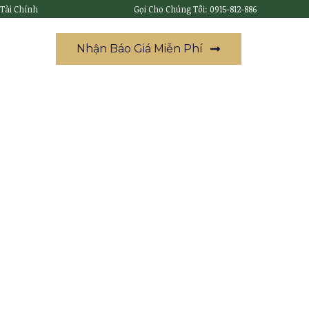
 Tài Chính
Gọi Cho Chúng Tôi: 0915-812-886
Nhận Báo Giá Miễn Phí