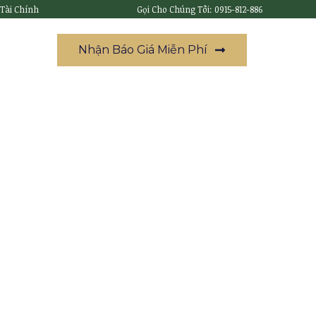
 Tài Chính
Gọi Cho Chúng Tôi: 0915-812-886
Nhận Báo Giá Miễn Phí