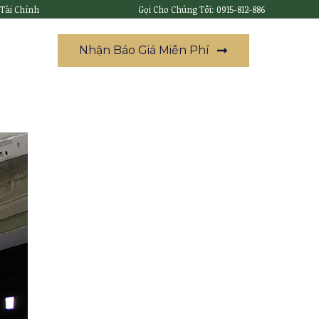
 Tài Chính
Gọi Cho Chúng Tôi: 0915-812-886
Nhận Báo Giá Miễn Phí