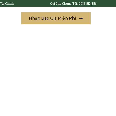
 Tài Chính
Gọi Cho Chúng Tôi: 0915-812-886
Nhận Báo Giá Miễn Phí