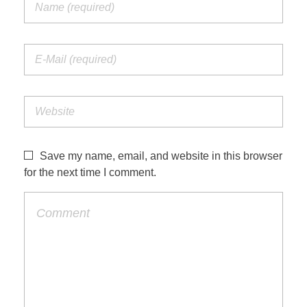
Save my name, email, and website in this browser
for the next time I comment.