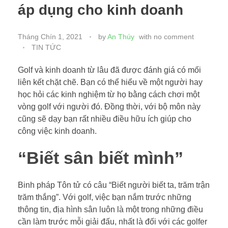
áp dụng cho kinh doanh
Tháng Chín 1, 2021
by
An Thúy
with
no comment
TIN TỨC
Golf và kinh doanh từ lâu đã được đánh giá có mối
liên kết chặt chẽ. Bạn có thể hiểu về một người hay
học hỏi các kinh nghiệm từ họ bằng cách chơi một
vòng golf với người đó. Đồng thời, với bộ môn này
cũng sẽ dạy bạn rất nhiều điều hữu ích giúp cho
công việc kinh doanh.
“Biết sân biết mình”
Binh pháp Tôn tử có câu “Biết người biết ta, trăm trận
trăm thắng”. Với golf, việc bạn nắm trước những
thông tin, địa hình sân luôn là một trong những điều
cần làm trước mỗi giải đấu, nhất là đối với các golfer