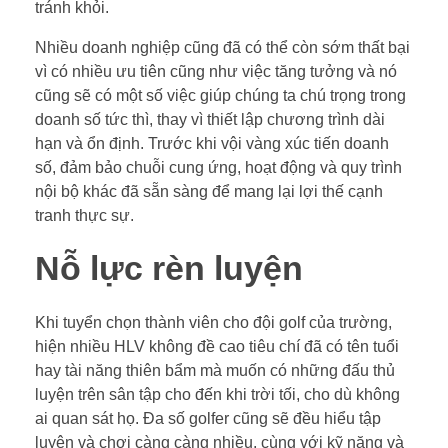
tránh khỏi.
Nhiều doanh nghiệp cũng đã có thể còn sớm thất bại
vì có nhiều ưu tiên cũng như việc tăng tưởng và nó
cũng sẽ có một số việc giúp chúng ta chú trọng trong
doanh số tức thì, thay vì thiết lập chương trình dài
hạn và ổn định. Trước khi vội vàng xúc tiến doanh
số, đảm bảo chuỗi cung ứng, hoạt động và quy trình
nội bộ khác đã sẵn sàng để mang lại lợi thế cạnh
tranh thực sự.
Nỗ lực rèn luyện
Khi tuyển chọn thành viên cho đội golf của trường,
hiện nhiều HLV không đề cao tiêu chí đã có tên tuổi
hay tài năng thiên bẩm mà muốn có những đấu thủ
luyện trên sân tập cho đến khi trời tối, cho dù không
ai quan sát họ. Đa số golfer cũng sẽ đều hiểu tập
luyện và chơi càng càng nhiều, cùng với kỹ năng và