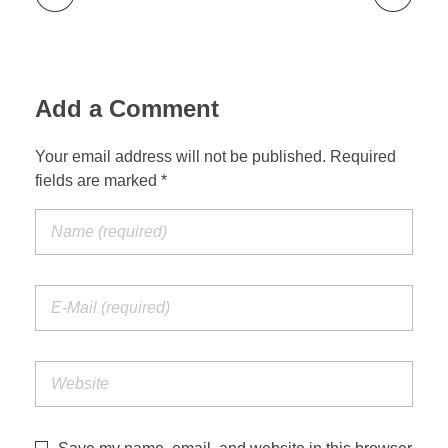
Add a Comment
Your email address will not be published. Required
fields are marked *