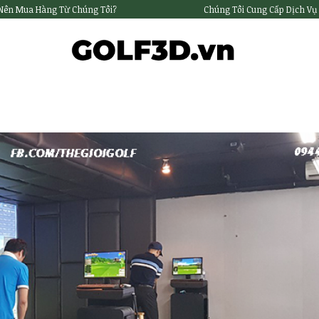
 Nên Mua Hàng Từ Chúng Tôi?
Chúng Tôi Cung Cấp Dịch Vụ