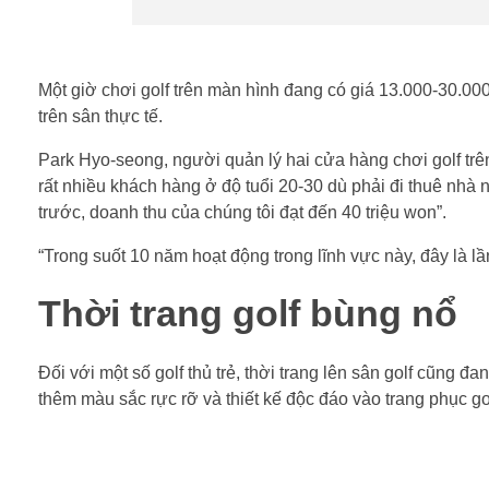
Một giờ chơi golf trên màn hình đang có giá 13.000-30.00
trên sân thực tế.
Park Hyo-seong, người quản lý hai cửa hàng chơi golf tr
rất nhiều khách hàng ở độ tuổi 20-30 dù phải đi thuê nhà
trước, doanh thu của chúng tôi đạt đến 40 triệu won”.
“Trong suốt 10 năm hoạt động trong lĩnh vực này, đây là lầ
Thời trang golf bùng nổ
Đối với một số golf thủ trẻ, thời trang lên sân golf cũng 
thêm màu sắc rực rỡ và thiết kế độc đáo vào trang phục gol
Nguồn: https://golfviet.vn/golfer-tre-thoi-luong-sinh-khi-mo