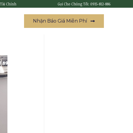
 Tài Chính
Gọi Cho Chúng Tôi: 0915-812-886
Nhận Báo Giá Miễn Phí