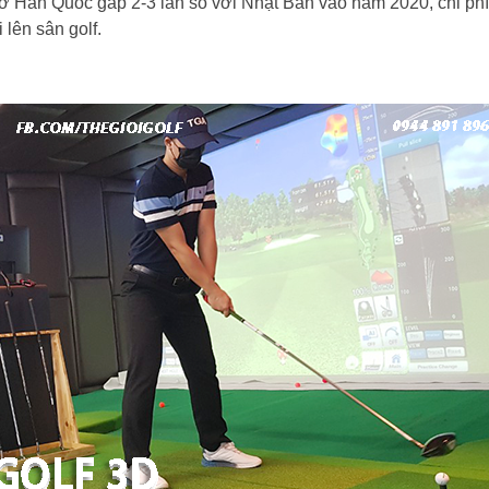
f ở Hàn Quốc gấp 2-3 lần so với Nhật Bản vào năm 2020, chi phí
 lên sân golf.