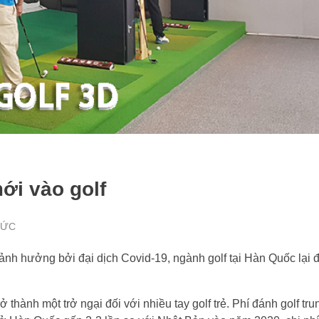
mới vào golf
TỨC
ảnh hưởng bởi đại dịch Covid-19, ngành golf tại Hàn Quốc lại 
thành một trở ngại đối với nhiều tay golf trẻ. Phí đánh golf tru