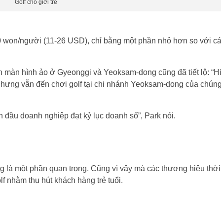
Golf cho giới trẻ
0 won/người (11-26 USD), chỉ bằng một phần nhỏ hơn so với cá
ên màn hình ảo ở Gyeonggi và Yeoksam-dong cũng đã tiết lộ: “H
 nhưng vẫn đến chơi golf tại chi nhánh Yeoksam-dong của chúng
n đầu doanh nghiệp đạt kỷ lục doanh số”, Park nói.
đang là một phần quan trọng. Cũng vì vậy mà các thương hiệu thờ
f nhằm thu hút khách hàng trẻ tuổi.
i-vao-golf-d6184.html