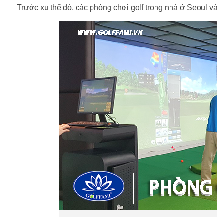
Trước xu thế đó, các phòng chơi golf trong nhà ở Seoul v