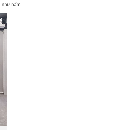
ên như nấm.