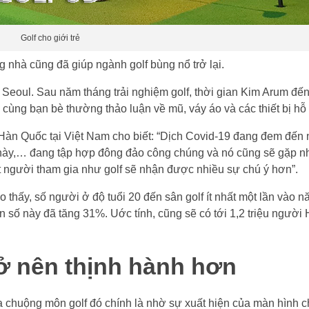
Golf cho giới trẻ
ng nhà cũng đã giúp ngành golf bùng nổ trở lại.
 Seoul. Sau năm tháng trải nghiệm golf, thời gian Kim Arum đến 
ùng bạn bè thường thảo luận về mũ, váy áo và các thiết bị hỗ t
àn Quốc tại Việt Nam cho biết: “Dịch Covid-19 đang đem đến 
hày,… đang tập hợp đông đảo công chúng và nó cũng sẽ gặp n
t người tham gia như golf sẽ nhận được nhiều sự chú ý hơn”.
o thấy, số người ở độ tuổi 20 đến sân golf ít nhất một lần vào 
 số này đã tăng 31%. Uớc tính, cũng sẽ có tới 1,2 triệu người 
ở nên thịnh hành hơn
a chuộng môn golf đó chính là nhờ sự xuất hiện của màn hình c