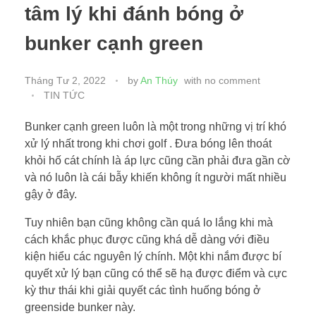
tâm lý khi đánh bóng ở
bunker cạnh green
Tháng Tư 2, 2022
by
An Thúy
with
no comment
TIN TỨC
Bunker cạnh green luôn là một trong những vị trí khó
xử lý nhất trong khi chơi golf . Đưa bóng lên thoát
khỏi hố cát chính là áp lực cũng cần phải đưa gần cờ
và nó luôn là cái bẫy khiến không ít người mất nhiều
gậy ở đây.
Tuy nhiên bạn cũng không cần quá lo lắng khi mà
cách khắc phục được cũng khá dễ dàng với điều
kiện hiểu các nguyên lý chính. Một khi nắm được bí
quyết xử lý bạn cũng có thể sẽ hạ được điểm và cực
kỳ thư thái khi giải quyết các tình huống bóng ở
greenside bunker này.