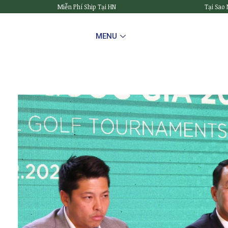
Miễn Phí Ship Tại HN
Tại Sao
MENU