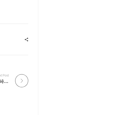
t Post
Sân golf Bà Nà Hills là ‘Sân golf tốt nhất Việt Nam’