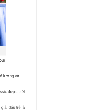
our
số lượng và
assic được biết
iải đấu trẻ là