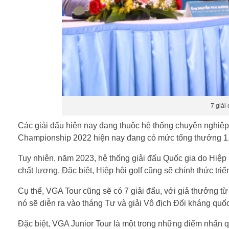
7 giải
Các giải đấu hiện nay đang thuộc hệ thống chuyên nghiệp 
Championship 2022 hiện nay đang có mức tổng thưởng 1,
Tuy nhiên, năm 2023, hệ thống giải đấu Quốc gia do Hiệp 
chất lượng. Đặc biệt, Hiệp hội golf cũng sẽ chính thức triể
Cụ thể, VGA Tour cũng sẽ có 7 giải đấu, với giả thưởng từ 1
nó sẽ diễn ra vào tháng Tư và giải Vô địch Đối kháng qu
Đặc biệt, VGA Junior Tour là một trong những điểm nhấn qu