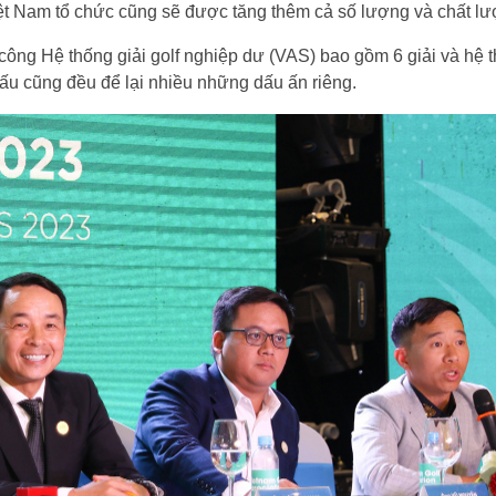
iệt Nam tổ chức cũng sẽ được tăng thêm cả số lượng và chất lư
ông Hệ thống giải golf nghiệp dư (VAS) bao gồm 6 giải và hệ th
ấu cũng đều để lại nhiều những dấu ấn riêng.