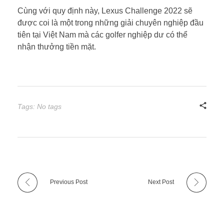
Cùng với quy định này, Lexus Challenge 2022 sẽ
được coi là một trong những giải chuyên nghiệp đầu
tiên tại Việt Nam mà các golfer nghiệp dư có thể
nhận thưởng tiền mặt.
Tags: No tags
Previous Post
Next Post