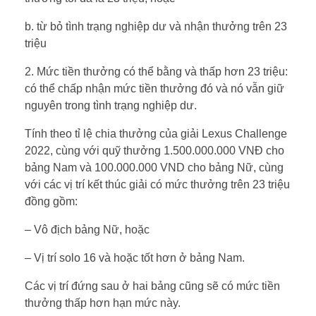
b. từ bỏ tình trạng nghiệp dư và nhận thưởng trên 23
triệu
2. Mức tiền thưởng có thể bằng và thấp hơn 23 triệu:
có thể chấp nhận mức tiền thưởng đó và nó vẫn giữ
nguyên trong tình trạng nghiệp dư.
Tính theo tỉ lệ chia thưởng của giải Lexus Challenge
2022, cùng với quỹ thưởng 1.500.000.000 VNĐ cho
bảng Nam và 100.000.000 VND cho bảng Nữ, cùng
với các vị trí kết thúc giải có mức thưởng trên 23 triệu
đồng gồm:
– Vô địch bảng Nữ, hoặc
– Vị trí solo 16 và hoặc tốt hơn ở bảng Nam.
Các vị trí đứng sau ở hai bảng cũng sẽ có mức tiền
thưởng thấp hơn hạn mức này.