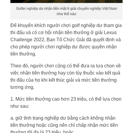
Golfer nghiệp dư nhận tiền mặt ở giải chuyên nghiệp Việt Nam
như thế nào
Để khuyến khích người chơi golf nghiệp dư tham gia
thi đấu và có cơ hội nhận tiền thưởng ở giải Lexus
Challenge 2022, Ban Tổ Chức Giải đã quyết định và
cho phép người chơi nghiệp dư được quyền nhận
tiền thưởng.
Theo đó, người chơi cũng có thể đưa ra lựa chọn về
việc nhận tiền thưởng hay còn tùy thuộc vào kết quả
thi đấu của họ khi kết thúc giải và mức tiền thưởng
tương ứng.
1. Mức tiền thưởng cao hơn 23 triệu, có thể lựa chọn
như sau:
a. giữ tình trạng nghiệp dư bằng cách không nhận
tiền thưởng hoặc cũng nên chỉ chấp nhận mức tiền
thưởng tối đa là 23 triệu, hoặc