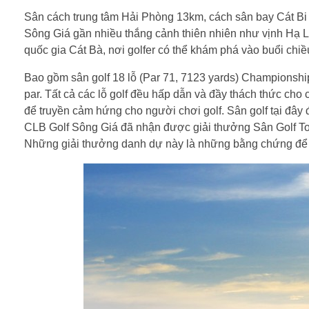
Sân cách trung tâm Hải Phòng 13km, cách sân bay Cát Bi
Sông Giá gần nhiều thắng cảnh thiên nhiên như vịnh Hạ L
quốc gia Cát Bà, nơi golfer có thể khám phá vào buổi chiều
Bao gồm sân golf 18 lỗ (Par 71, 7123 yards) Championship
par. Tất cả các lỗ golf đều hấp dẫn và đầy thách thức cho 
để truyền cảm hứng cho người chơi golf. Sân golf tại đây
CLB Golf Sông Giá đã nhận được giải thưởng Sân Golf Top
Những giải thưởng danh dự này là những bằng chứng để 