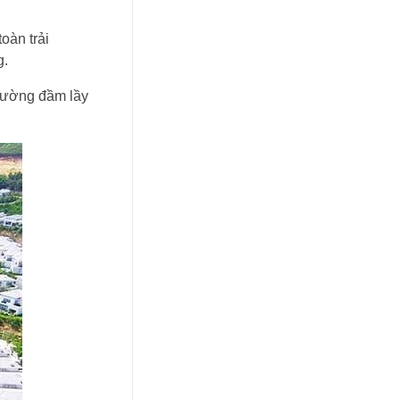
oàn trải
g.
trường đầm lầy