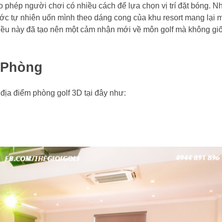
phép người chơi có nhiều cách để lựa chọn vị trí đặt bóng. N
ớc tự nhiên uốn mình theo dáng cong của khu resort mang lại 
 Điều này đã tạo nên một cảm nhận mới về môn golf mà không giố
i Phòng
u địa điểm phòng golf 3D tại đây như: