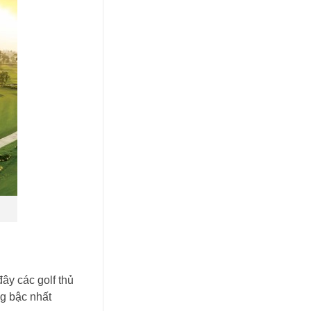
đây các golf thủ
ng bậc nhất