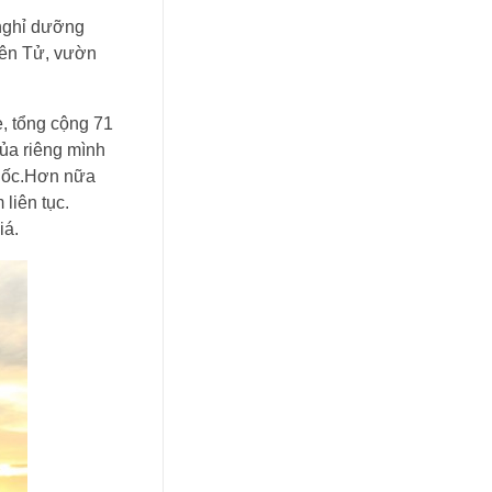
 nghỉ dưỡng
Yên Tử, vườn
e, tổng cộng 71
của riêng mình
 dốc.Hơn nữa
liên tục.
iá.