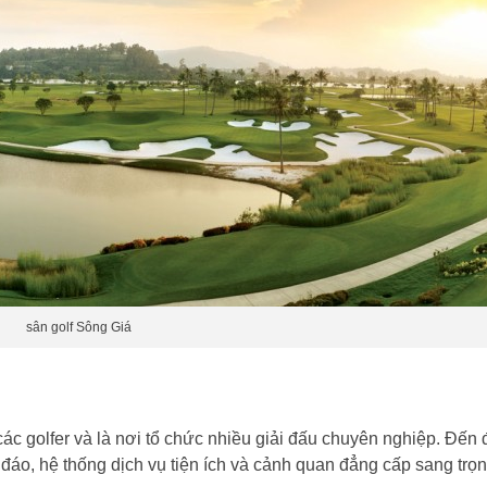
sân golf Sông Giá
 các golfer và là nơi tổ chức nhiều giải đấu chuyên nghiệp. Đến 
áo, hệ thống dịch vụ tiện ích và cảnh quan đẳng cấp sang trọ