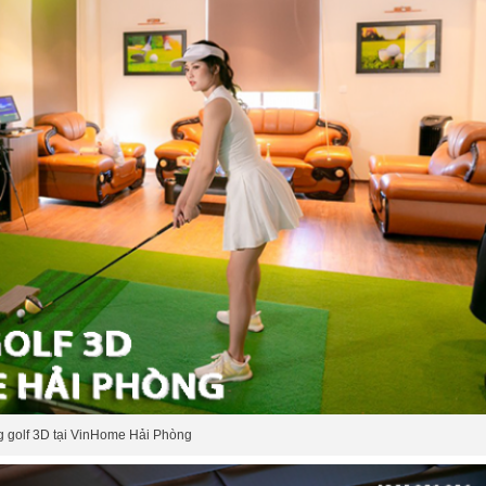
 golf 3D tại VinHome Hải Phòng