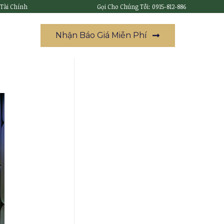
 Tài Chính
Gọi Cho Chúng Tôi: 0915-812-886
Nhận Báo Giá Miễn Phí