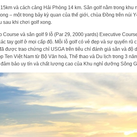
 15km và cách cảng Hải Phòng 14 km. Sân golf nằm trong khu
ong – một trong bảy kỳ quan của thế giới, chùa Đồng trên núi 
 sau khi chơi golf xong.
 Course và sân golf 9 lỗ (Par 29, 2000 yards) Executive Cours
các tay golf ở mọi cấp độ. Mỗi lỗ golf có vẻ đẹp và sự quyến rũ 
 đã được trao chứng chỉ USGA trên tiêu chí đánh giá sân và độ
 Ten Việt Nam từ Bộ Văn hoá, Thể thao và Du lịch trong 3 năm 
đảm bảo uy tín và chất lượng cao của Khu nghỉ dưỡng Sông G