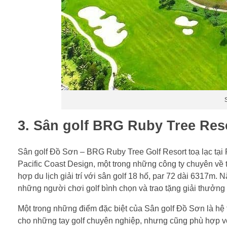
3. Sân golf BRG Ruby Tree Res
Sân golf Đồ Sơn – BRG Ruby Tree Golf Resort toạ lạc tại
Pacific Coast Design, một trong những công ty chuyên về th
hợp du lịch giải trí với sân golf 18 hố, par 72 dài 63
những người chơi golf bình chọn và trao tặng giải thưởng
Một trong những điểm đặc biệt của Sân golf Đồ Sơn là hệ 
cho những tay golf chuyên nghiệp, nhưng cũng phù hợp với