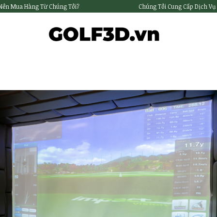
 Nên Mua Hàng Từ Chúng Tôi?
Chúng Tôi Cung Cấp Dịch Vụ