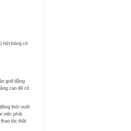
cú hớt bóng có
ân golf đẳng
nâng cao để có
đồng thời vuốt
i việc phải
thao tác thật