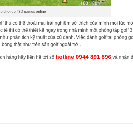
rò chơi golf 3D games online
f thủ có thể thoải mái trải nghiệm sở thích của mình mọi lúc mọi
 tế thì có thể thiết kế ngay trong nhà mình một phòng tập golf
hư phân tích kỹ thuật của cú đánh. Việc đánh golf tại phòng go
bóng thật như trên sân golf ngoài trời.
hotline 0944 891 896
ách hàng hãy liên hệ tới số
và nhận t