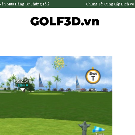
 Nên Mua Hàng Từ Chúng Tôi?
Chúng Tôi Cung Cấp Dịch Vụ