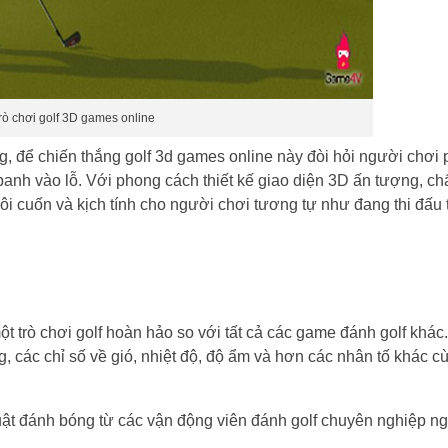
rò chơi golf 3D games online
 để chiến thắng golf 3d games online này đòi hỏi người chơi 
h vào lỗ. Với phong cách thiết kế giao diện 3D ấn tượng, ch
ôi cuốn và kịch tính cho người chơi tương tự như đang thi đấu
 trò chơi golf hoàn hảo so với tất cả các game đánh golf khác
g, các chỉ số về gió, nhiệt độ, độ ẩm và hơn các nhân tố khác c
uật đánh bóng từ các vận động viên đánh golf chuyên nghiệp ng