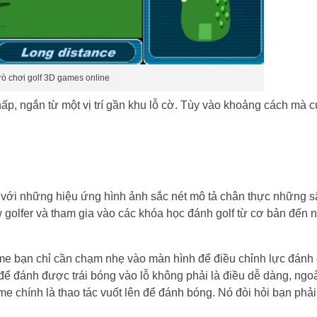
rò chơi golf 3D games online
ấp, ngắn từ một vị trí gần khu lỗ cờ. Tùy vào khoảng cách mà 
p với những hiệu ứng hình ảnh sắc nét mô tả chân thực những s
w golfer và tham gia vào các khóa học đánh golf từ cơ bản đến 
ame bạn chỉ cần chạm nhẹ vào màn hình để điều chỉnh lực đánh 
để đánh được trái bóng vào lỗ không phải là điều dễ dàng, ngoà
e chính là thao tác vuốt lên để đánh bóng. Nó đòi hỏi bạn phải 