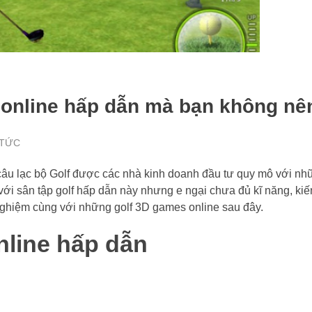
 online hấp dẫn mà bạn không nê
 TỨC
âu lạc bộ Golf được các nhà kinh doanh đầu tư quy mô với nhữ
i sân tập golf hấp dẫn này nhưng e ngại chưa đủ kĩ năng, kiế
ải nghiệm cùng với những golf 3D games online sau đây.
nline hấp dẫn