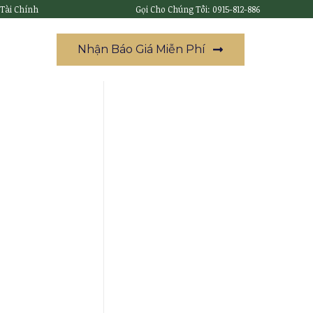
 Tài Chính
Gọi Cho Chúng Tôi: 0915-812-886
Nhận Báo Giá Miễn Phí