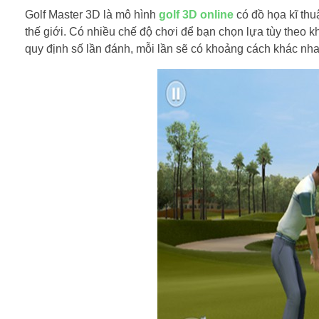
Golf Master 3D là mô hình
golf 3D online
có đồ họa kĩ thu
thế giới. Có nhiều chế độ chơi để bạn chọn lựa tùy theo kh
quy định số lần đánh, mỗi lần sẽ có khoảng cách khác nha