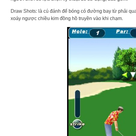
Draw Shots: là cú đánh để bóng có đường bay từ phải qua 
xoáy ngược chiều kim đồng hồ truyền vào khi chạm.