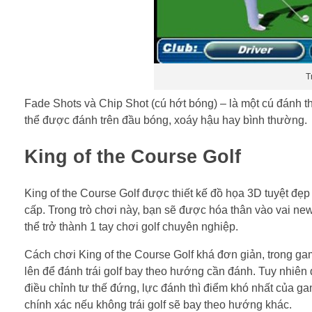
T
Fade Shots và Chip Shot (cú hớt bóng) – là một cú đánh th
thể được đánh trên đầu bóng, xoáy hậu hay bình thường.
King of the Course Golf
King of the Course Golf được thiết kế đồ họa 3D tuyệt đẹ
cấp. Trong trò chơi này, bạn sẽ được hóa thân vào vai ne
thể trở thành 1 tay chơi golf chuyên nghiệp.
Cách chơi King of the Course Golf khá đơn giản, trong g
lên để đánh trái golf bay theo hướng cần đánh. Tuy nhiên 
điều chỉnh tư thế đứng, lực đánh thì điểm khó nhất của gam
chính xác nếu không trái golf sẽ bay theo hướng khác.