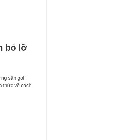
n bỏ lỡ
ng sân golf
n thức về cách