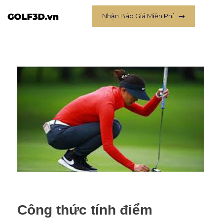
Nhận Báo Giá Miễn Phí
Công thức tính điểm