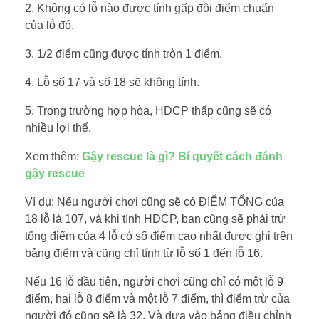
2. Không có lỗ nào được tính gấp đôi điểm chuẩn
của lỗ đó.
3. 1/2 điểm cũng được tính tròn 1 điểm.
4. Lỗ số 17 và số 18 sẽ không tính.
5. Trong trường hợp hòa, HDCP thấp cũng sẽ có
nhiều lợi thế.
Xem thêm:
Gậy rescue là gì? Bí quyết cách đánh
gậy rescue
Ví dụ: Nếu người chơi cũng sẽ có ĐIỂM TỔNG của
18 lỗ là 107, và khi tính HDCP, bạn cũng sẽ phải trừ
tổng điểm của 4 lỗ có số điểm cao nhất được ghi trên
bảng điểm và cũng chỉ tính từ lỗ số 1 đến lỗ 16.
Nếu 16 lỗ đầu tiên, người chơi cũng chỉ có một lỗ 9
điểm, hai lỗ 8 điểm và một lỗ 7 điểm, thì điểm trừ của
người đó cũng sẽ là 32. Và dựa vào bảng điều chỉnh