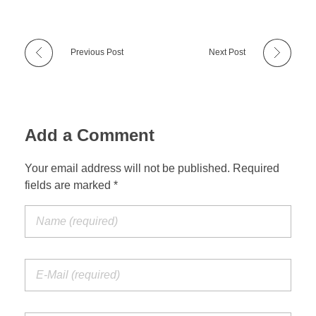
Previous Post
Next Post
Add a Comment
Your email address will not be published. Required
fields are marked *