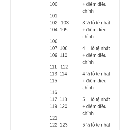
100
+ điểm điều
chỉnh
101
102 103
3 ½ lỗ tệ nhất
104 105
+ điểm điều
chỉnh
106
107 108
4 lỗ tệ nhất
109 110
+ điểm điều
chỉnh
111 112
113 114
4 ½ lỗ tệ nhất
115
+ điểm điều
chỉnh
116
117 118
5 lỗ tệ nhất
119 120
+ điểm điều
chỉnh
121
122 123
5 ½ lỗ tệ nhất