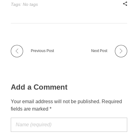
Tags: No tags
Previous Post
Next Post
Add a Comment
Your email address will not be published. Required
fields are marked *