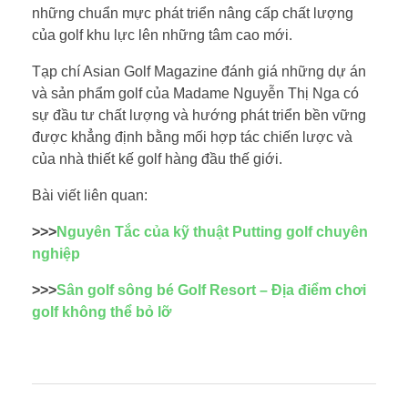
những chuẩn mực phát triển nâng cấp chất lượng
của golf khu lực lên những tâm cao mới.
Tạp chí Asian Golf Magazine đánh giá những dự án
và sản phẩm golf của Madame Nguyễn Thị Nga có
sự đầu tư chất lượng và hướng phát triển bền vững
được khẳng định bằng mối hợp tác chiến lược và
của nhà thiết kế golf hàng đầu thế giới.
Bài viết liên quan:
>>>
Nguyên Tắc của kỹ thuật Putting golf chuyên
nghiệp
>>>
Sân golf sông bé Golf Resort – Địa điểm chơi
golf không thể bỏ lỡ