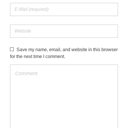
Save my name, email, and website in this browser
for the next time I comment.