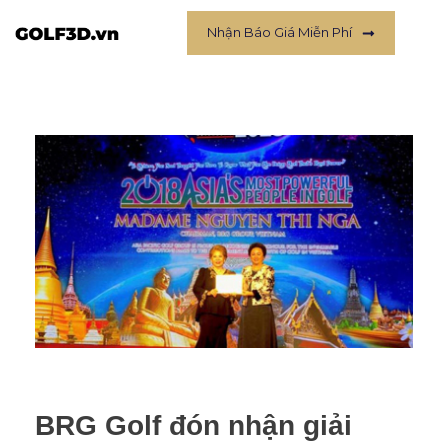
Nhận Báo Giá Miễn Phí
BRG Golf đón nhận giải