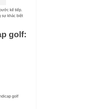
bước kế tiếp.
 sự khác biệt
p golf:
ndicap golf