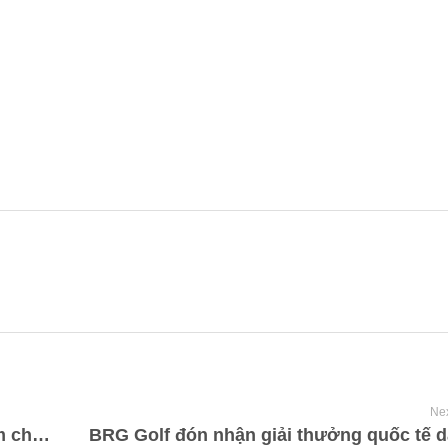
Nex
Sân golf sông bé Golf Resort – Địa điểm chơi golf không thể bỏ lỡ