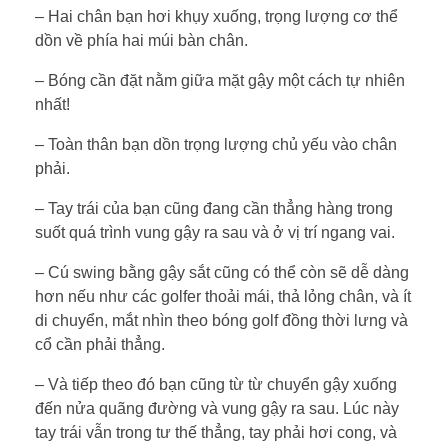
– Hai chân bạn hơi khụy xuống, trọng lượng cơ thể
dồn về phía hai múi bàn chân.
– Bóng cần đặt nằm giữa mặt gậy một cách tự nhiên
nhất!
– Toàn thân bạn dồn trọng lượng chủ yếu vào chân
phải.
– Tay trái của bạn cũng đang cần thẳng hàng trong
suốt quá trình vung gậy ra sau và ở vị trí ngang vai.
– Cú swing bằng gậy sắt cũng có thể còn sẽ dễ dàng
hơn nếu như các golfer thoải mái, thả lỏng chân, và ít
di chuyển, mắt nhìn theo bóng golf đồng thời lưng và
cổ cần phải thẳng.
– Và tiếp theo đó bạn cũng từ từ chuyển gậy xuống
đến nửa quãng đường và vung gậy ra sau. Lúc này
tay trái vẫn trong tư thế thẳng, tay phải hơi cong, và